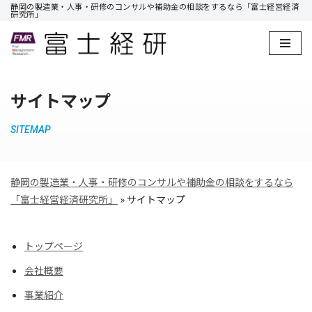
静岡の製造業・人事・研修のコンサルや補助金の相談をするなら「富士経営経済
研究所」
コ
ン
テ
ン
サイトマップ
ツ
へ
SITEMAP
ス
キ
ッ
静岡の製造業・人事・研修のコンサルや補助金の相談をするなら
プ
「富士経営経済研究所」
»
サイトマップ
トップページ
会社概要
事業紹介